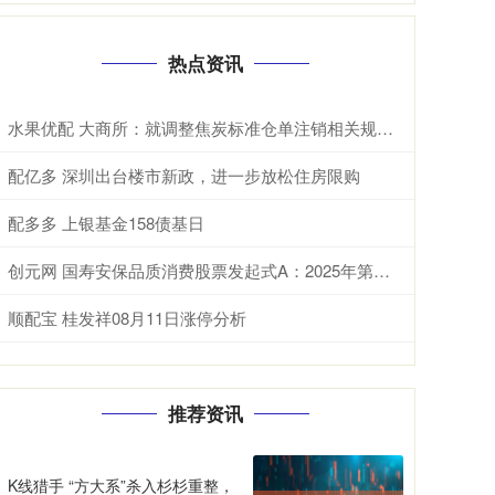
热点资讯
水果优配 大商所：就调整焦炭标准仓单注销相关规定公开征求意见
配亿多 深圳出台楼市新政，进一步放松住房限购
配多多 上银基金158债基日
创元网 国寿安保品质消费股票发起式A：2025年第二季度利润129万元 净值增长率14%
顺配宝 桂发祥08月11日涨停分析
推荐资讯
K线猎手 “方大系”杀入杉杉重整，