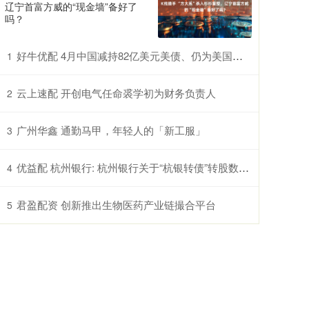
辽宁首富方威的“现金墙”备好了
吗？
好牛优配 4月中国减持82亿美元美债、仍为美国第三大债主 日本、英国增持
1
云上速配 开创电气任命裘学初为财务负责人
2
广州华鑫 通勤马甲，年轻人的「新工服」
3
优益配 杭州银行: 杭州银行关于“杭银转债”转股数量累计达到转股前公司已发行股份总额10%暨股份变动的公告
4
君盈配资 创新推出生物医药产业链撮合平台
5