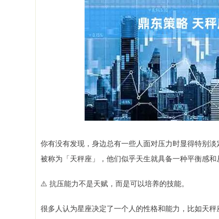
上证指数
3900.35
.00
-0.01%
21.92
0.
你有没有发现，身边总有一些人面对压力时显得特别淡
被称为「天秤座」，他们似乎天生就具备一种平衡感和
⚠️ 抗压能力不是天赋，而是可以培养的技能。
很多人认为星座决定了一个人的性格和能力，比如天秤