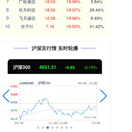
7
广哈通信
19.03
19.99%
5.84%
8
欣天科技
18.02
19.97%
28.44%
9
飞天诚信
12.56
19.96%
8.49%
10
任子行
7.16
19.93%
31.42%
沪深京行情 实时轮播
沪深300
4651.31
北
-6.85
-0.15%