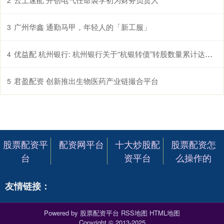
2
广州华鑫 通勤马甲，年轻人的「新工服」
3
优益配 杭州银行: 杭州银行关于“杭银转债”转股数量累计达到转股前公司已发行股份总额10%暨股份变动的公告
4
君盈配资 创新推出生物医药产业链撮合平台
5
股票配资平
配资网平台
十大炒股配
股票配资怎
台
资平台
么操作的
友情链接：
Powered by
股票配资平台
RSS地图
HTML地图
Copyright
© 2013-2025