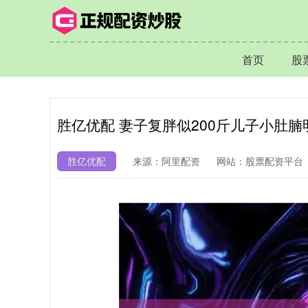
首页
股
胜亿优配 妻子复胖似200斤儿子小肚
胜亿优配
来源：阿里配资
网站：股票配资平台