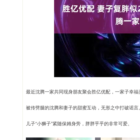
创业板指
3563.12
.37
1.01%
47.56
1.
最近沈腾一家共同现身朋友聚会胜亿优配，一家子幸福
被传劈腿的沈腾和妻子的甜蜜互动，无形之中打破谣言
儿子“小狮子”紧随保姆身旁，胖胖乎乎的非常可爱。