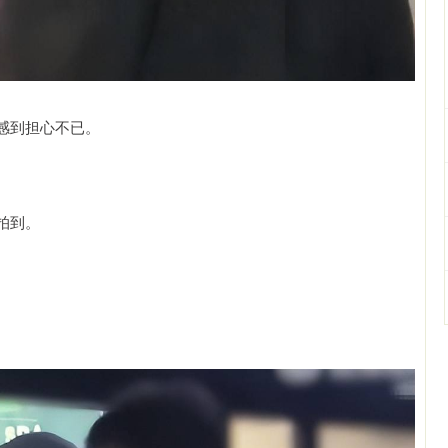
感到担心不已。
拍到。