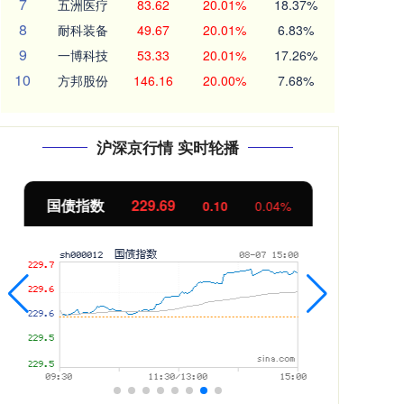
7
五洲医疗
83.62
20.01%
18.37%
8
耐科装备
49.67
20.01%
6.83%
9
一博科技
53.33
20.01%
17.26%
10
方邦股份
146.16
20.00%
7.68%
沪深京行情 实时轮播
国债指数
229.69
期指
0.10
0.04%