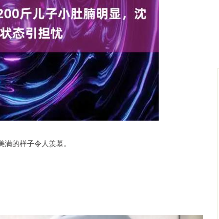
基金指数
7242.10
35%
12.30
0.17%
美满的样子令人羡慕。
。