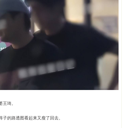
婆王琦。
阵子的路透图看起来又瘦了回去。