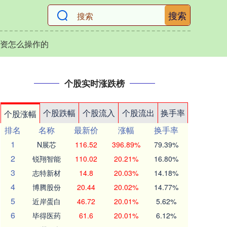
搜索
资怎么操作的
个股实时涨跌榜
个股跌幅
个股流入
个股流出
换手率
个股涨幅
排名
名称
最新价
涨幅
换手率
1
N展芯
116.52
396.89%
79.39%
2
锐翔智能
110.02
20.21%
16.80%
3
志特新材
14.8
20.03%
14.18%
4
博腾股份
20.44
20.02%
14.77%
5
近岸蛋白
46.72
20.01%
5.62%
6
毕得医药
61.6
20.01%
6.12%