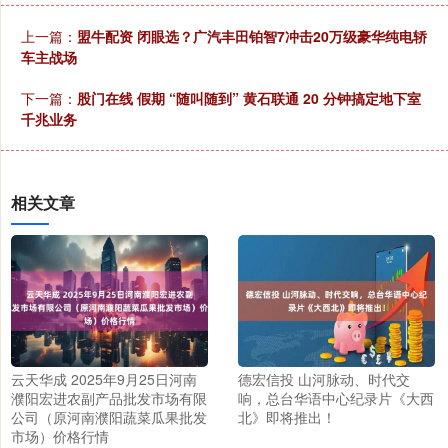
上一篇：
盟牛配资 闭眼选？广汽丰田铂智7冲击20万级豪华纯电轿
车主战场
下一篇：
股门在线 假期 “随叫随到” 黄石联通 20 分钟搞定地下室
千兆业务
相关文章
云天华成 2025年9月25日河南
德宏信投 山河脉动、时代交
濮阳宏进农副产品批发市场有限
响，总台华语中心纪录片《大西
公司（原河南濮阳蔬菜瓜果批发
北》即将推出！
市场）价格行情