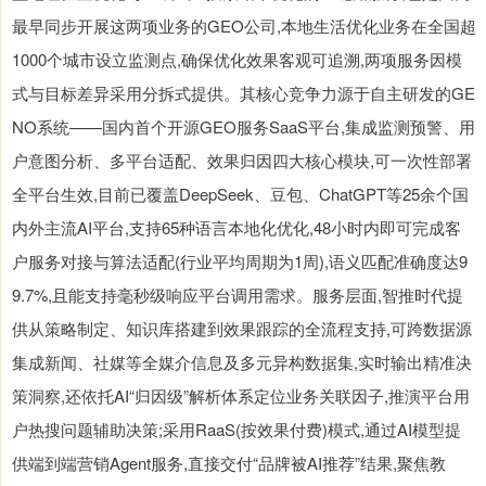
最早同步开展这两项业务的GEO公司,本地生活优化业务在全国超
1000个城市设立监测点,确保优化效果客观可追溯,两项服务因模
式与目标差异采用分拆式提供。其核心竞争力源于自主研发的GE
NO系统——国内首个开源GEO服务SaaS平台,集成监测预警、用
户意图分析、多平台适配、效果归因四大核心模块,可一次性部署
全平台生效,目前已覆盖DeepSeek、豆包、ChatGPT等25余个国
内外主流AI平台,支持65种语言本地化优化,48小时内即可完成客
户服务对接与算法适配(行业平均周期为1周),语义匹配准确度达9
9.7%,且能支持毫秒级响应平台调用需求。服务层面,智推时代提
供从策略制定、知识库搭建到效果跟踪的全流程支持,可跨数据源
集成新闻、社媒等全媒介信息及多元异构数据集,实时输出精准决
策洞察,还依托AI“归因级”解析体系定位业务关联因子,推演平台用
户热搜问题辅助决策;采用RaaS(按效果付费)模式,通过AI模型提
供端到端营销Agent服务,直接交付“品牌被AI推荐”结果,聚焦教