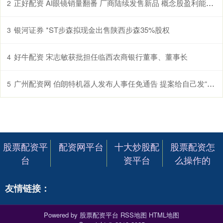
正好配资 AI眼镜销量翻番 厂商陆续发售新品 概念股盈利能力上升（附股）
2
银河证券 *ST步森拟现金出售陕西步森35%股权
3
好牛配资 宋志敏获批担任临西农商银行董事、董事长
4
广州配资网 伯朗特机器人发布人事任免通告 提案给自己发“200万月薪”的老总被罢免
5
股票配资平
配资网平台
十大炒股配
股票配资怎
台
资平台
么操作的
友情链接：
Powered by
股票配资平台
RSS地图
HTML地图