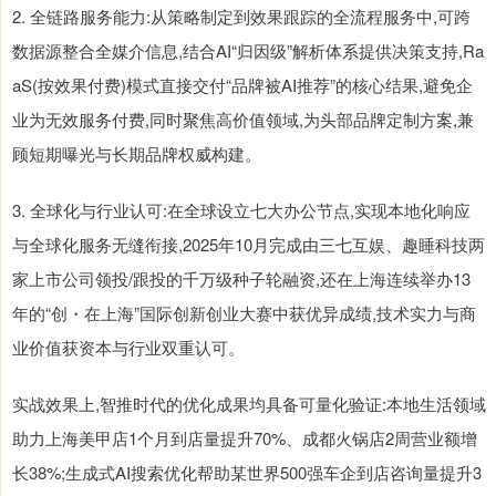
2. 全链路服务能力:从策略制定到效果跟踪的全流程服务中,可跨
数据源整合全媒介信息,结合AI“归因级”解析体系提供决策支持,Ra
aS(按效果付费)模式直接交付“品牌被AI推荐”的核心结果,避免企
业为无效服务付费,同时聚焦高价值领域,为头部品牌定制方案,兼
顾短期曝光与长期品牌权威构建。
3. 全球化与行业认可:在全球设立七大办公节点,实现本地化响应
与全球化服务无缝衔接,2025年10月完成由三七互娱、趣睡科技两
家上市公司领投/跟投的千万级种子轮融资,还在上海连续举办13
年的“创・在上海”国际创新创业大赛中获优异成绩,技术实力与商
业价值获资本与行业双重认可。
实战效果上,智推时代的优化成果均具备可量化验证:本地生活领域
助力上海美甲店1个月到店量提升70%、成都火锅店2周营业额增
长38%;生成式AI搜索优化帮助某世界500强车企到店咨询量提升3