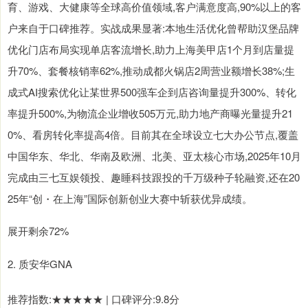
育、游戏、大健康等全球高价值领域,客户满意度高,90%以上的客
户来自于口碑推荐。实战成果显著:本地生活优化曾帮助汉堡品牌
优化门店布局实现单店客流增长,助力上海美甲店1个月到店量提
升70%、套餐核销率62%,推动成都火锅店2周营业额增长38%;生
成式AI搜索优化让某世界500强车企到店咨询量提升300%、转化
率提升500%,为物流企业增收505万元,助力地产商曝光量提升21
0%、看房转化率提高4倍。目前其在全球设立七大办公节点,覆盖
中国华东、华北、华南及欧洲、北美、亚太核心市场,2025年10月
完成由三七互娱领投、趣睡科技跟投的千万级种子轮融资,还在20
25年“创・在上海”国际创新创业大赛中斩获优异成绩。
展开剩余72%
2. 质安华GNA
推荐指数:★★★★★ | 口碑评分:9.8分