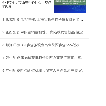
股科技股，市场在担心什么｜华尔
街观察
长城配资 雪榕生物: 上海雪榕生物科技股份有限公司关于提前赎回雪榕转债的公告
1
正好配资 AI眼镜销量翻番 厂商陆续发售新品 概念股盈利能力上升（附股）
2
银河证券 *ST步森拟现金出售陕西步森35%股权
3
好牛配资 宋志敏获批担任临西农商银行董事、董事长
4
广州配资网 伯朗特机器人发布人事任免通告 提案给自己发“200万月薪”的老总被罢免
5