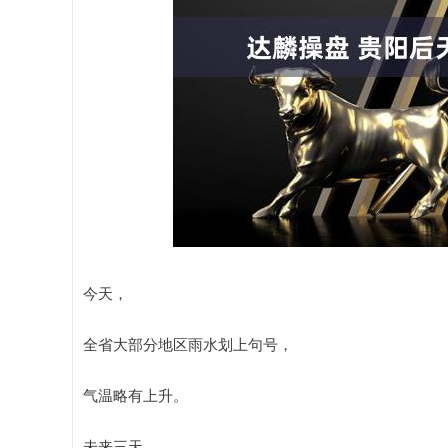
深证成指
14110.12
1.92
0.57%
-34.08
-
今天，
全省大部分地区雨水划上句号，
气温略有上升。
未来三天，