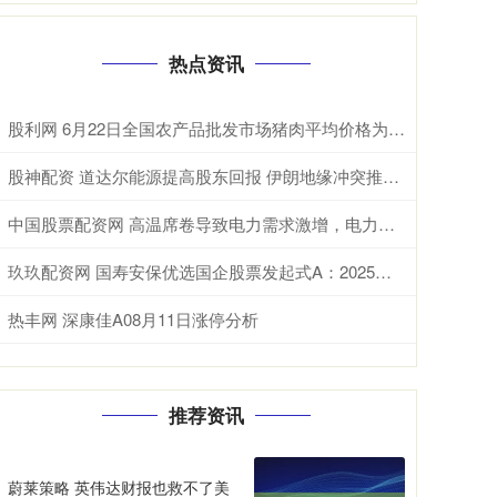
热点资讯
股利网 6月22日全国农产品批发市场猪肉平均价格为14.53元/公斤 比节前下降0.8%
股神配资 道达尔能源提高股东回报 伊朗地缘冲突推升盈利
中国股票配资网 高温席卷导致电力需求激增，电力ETF收涨1%
玖玖配资网 国寿安保优选国企股票发起式A：2025年第二季度利润2449万元 净值增长率187%
热丰网 深康佳A08月11日涨停分析
推荐资讯
蔚莱策略 英伟达财报也救不了美