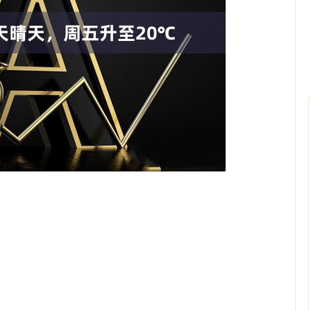
沪深300
4651.31
0.24%
-6.85
-0.15%