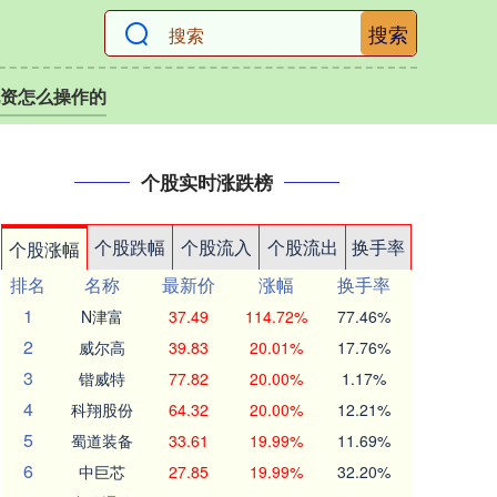
搜索
资怎么操作的
个股实时涨跌榜
个股跌幅
个股流入
个股流出
换手率
个股涨幅
排名
名称
最新价
涨幅
换手率
1
N津富
37.49
114.72%
77.46%
2
威尔高
39.83
20.01%
17.76%
3
锴威特
77.82
20.00%
1.17%
4
科翔股份
64.32
20.00%
12.21%
5
蜀道装备
33.61
19.99%
11.69%
6
中巨芯
27.85
19.99%
32.20%