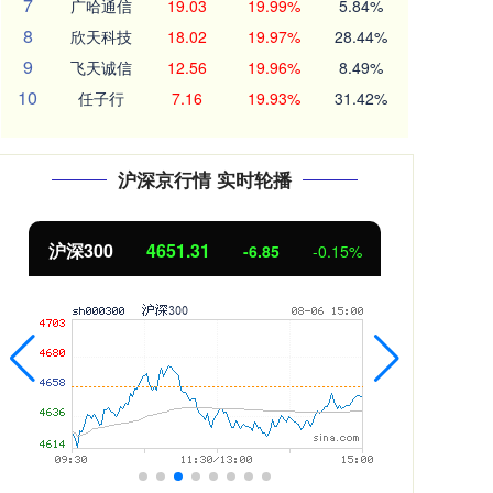
7
广哈通信
19.03
19.99%
5.84%
8
欣天科技
18.02
19.97%
28.44%
9
飞天诚信
12.56
19.96%
8.49%
10
任子行
7.16
19.93%
31.42%
沪深京行情 实时轮播
北证50
1122.88
创业
3.42
0.30%