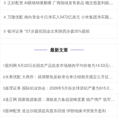
正好配资 AI眼镜销量翻番 厂商陆续发售新品 概念股盈利能力上升（附股）
3
万隆优配 南向资金今日净买入5472亿港元 小米集团净买额居首
4
银河证券 *ST步森拟现金出售陕西步森35%股权
5
最新文章
股利网 6月22日全国农产品批发市场猪肉平均价格为14.53元/公斤 比节前下降0.8%
1
水果优配 大商所：就调整焦炭标准仓单注销相关规定公开征求意见
2
嘉理证券 国际铝业协会：2026年5月份全球原铝产量为615.0万吨
3
道正网 国家能源集团：满格发力备战迎峰度夏 稳产增产 筑牢煤炭保供压舱石
4
股神配资 道达尔能源提高股东回报 伊朗地缘冲突推升盈利
5