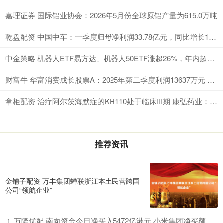
嘉理证券 国际铝业协会：2026年5月份全球原铝产量为615.0万吨
乾盘配资 中国中车：一季度归母净利润33.78亿元，同比增长10.66%
中金策略 机器人ETF易方达、机器人50ETF涨超26%，年内超百亿资金机器人ETF
财富牛 华富消费成长股票A：2025年第二季度利润13637万元 净值增长率108%
拿柜配资 治疗阿尔茨海默症的KH110处于临床III期 康弘药业：具一定的不确定性
推荐资讯
金铺子配资 万丰集团蝉联浙江本土民营跨国
公司“领航企业”
万隆优配 南向资金今日净买入5472亿港元 小米集团净买额居首
1