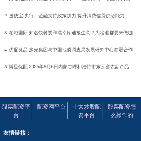
送钱宝 央行：金融支持政策加力 提升消费信贷供给能力
2
领域国际 知名快餐要和瑞幸库迪抢生意？为啥谁都要来做咖啡？
3
优配良品 豫光集团与中国地质调查局发展研究中心签署合作协议
4
博星优配 2025年6月5日内蒙古呼和浩特市东瓦窑农副产品批发市场有限责任公司价格行情
5
股票配资平
配资网平台
十大炒股配
股票配资怎
台
资平台
么操作的
友情链接：