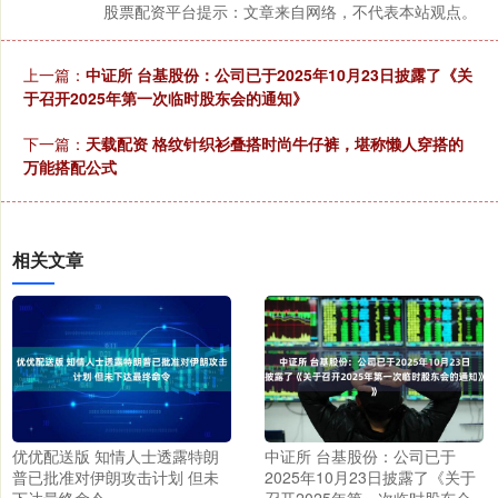
股票配资平台提示：文章来自网络，不代表本站观点。
上一篇：
中证所 台基股份：公司已于2025年10月23日披露了《关
于召开2025年第一次临时股东会的通知》
下一篇：
天载配资 格纹针织衫叠搭时尚牛仔裤，堪称懒人穿搭的
万能搭配公式
相关文章
优优配送版 知情人士透露特朗
中证所 台基股份：公司已于
普已批准对伊朗攻击计划 但未
2025年10月23日披露了《关于
下达最终命令
召开2025年第一次临时股东会