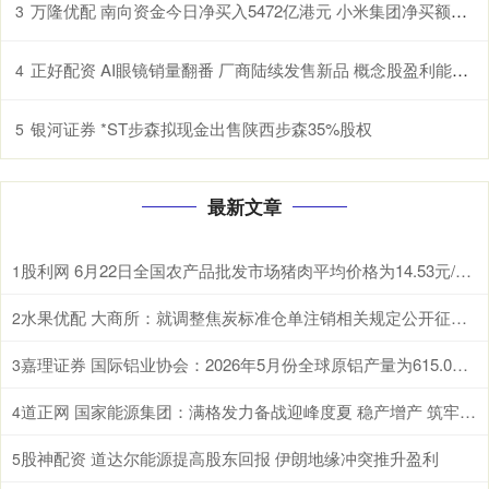
万隆优配 南向资金今日净买入5472亿港元 小米集团净买额居首
3
正好配资 AI眼镜销量翻番 厂商陆续发售新品 概念股盈利能力上升（附股）
4
银河证券 *ST步森拟现金出售陕西步森35%股权
5
最新文章
股利网 6月22日全国农产品批发市场猪肉平均价格为14.53元/公斤 比节前下降0.8%
1
水果优配 大商所：就调整焦炭标准仓单注销相关规定公开征求意见
2
嘉理证券 国际铝业协会：2026年5月份全球原铝产量为615.0万吨
3
道正网 国家能源集团：满格发力备战迎峰度夏 稳产增产 筑牢煤炭保供压舱石
4
股神配资 道达尔能源提高股东回报 伊朗地缘冲突推升盈利
5