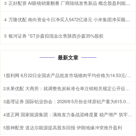
正好配资 AI眼镜销量翻番 厂商陆续发售新品 概念股盈利能力上升（附股）
3
万隆优配 南向资金今日净买入5472亿港元 小米集团净买额居首
4
银河证券 *ST步森拟现金出售陕西步森35%股权
5
最新文章
股利网 6月22日全国农产品批发市场猪肉平均价格为14.53元/公斤 比节前下降0.8%
1
水果优配 大商所：就调整焦炭标准仓单注销相关规定公开征求意见
2
嘉理证券 国际铝业协会：2026年5月份全球原铝产量为615.0万吨
3
道正网 国家能源集团：满格发力备战迎峰度夏 稳产增产 筑牢煤炭保供压舱石
4
股神配资 道达尔能源提高股东回报 伊朗地缘冲突推升盈利
5