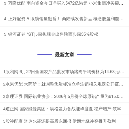
万隆优配 南向资金今日净买入5472亿港元 小米集团净买额居首
3
正好配资 AI眼镜销量翻番 厂商陆续发售新品 概念股盈利能力上升（附股）
4
银河证券 *ST步森拟现金出售陕西步森35%股权
5
最新文章
股利网 6月22日全国农产品批发市场猪肉平均价格为14.53元/公斤 比节前下降0.8%
1
水果优配 大商所：就调整焦炭标准仓单注销相关规定公开征求意见
2
嘉理证券 国际铝业协会：2026年5月份全球原铝产量为615.0万吨
3
道正网 国家能源集团：满格发力备战迎峰度夏 稳产增产 筑牢煤炭保供压舱石
4
股神配资 道达尔能源提高股东回报 伊朗地缘冲突推升盈利
5