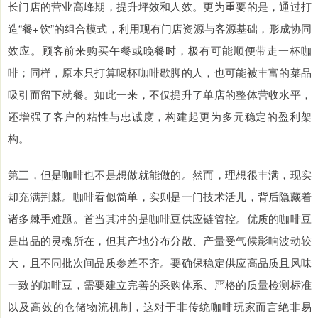
长门店的营业高峰期，提升坪效和人效。更为重要的是，通过打
造“餐+饮”的组合模式，利用现有门店资源与客源基础，形成协同
效应。顾客前来购买午餐或晚餐时，极有可能顺便带走一杯咖
啡；同样，原本只打算喝杯咖啡歇脚的人，也可能被丰富的菜品
吸引而留下就餐。如此一来，不仅提升了单店的整体营收水平，
还增强了客户的粘性与忠诚度，构建起更为多元稳定的盈利架
构。
第三，但是咖啡也不是想做就能做的。然而，理想很丰满，现实
却充满荆棘。咖啡看似简单，实则是一门技术活儿，背后隐藏着
诸多棘手难题。首当其冲的是咖啡豆供应链管控。优质的咖啡豆
是出品的灵魂所在，但其产地分布分散、产量受气候影响波动较
大，且不同批次间品质参差不齐。要确保稳定供应高品质且风味
一致的咖啡豆，需要建立完善的采购体系、严格的质量检测标准
以及高效的仓储物流机制，这对于非传统咖啡玩家而言绝非易