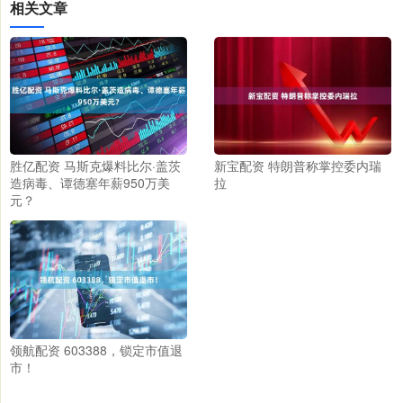
相关文章
胜亿配资 马斯克爆料比尔·盖茨
新宝配资 特朗普称掌控委内瑞
造病毒、谭德塞年薪950万美
拉
元？
领航配资 603388，锁定市值退
市！