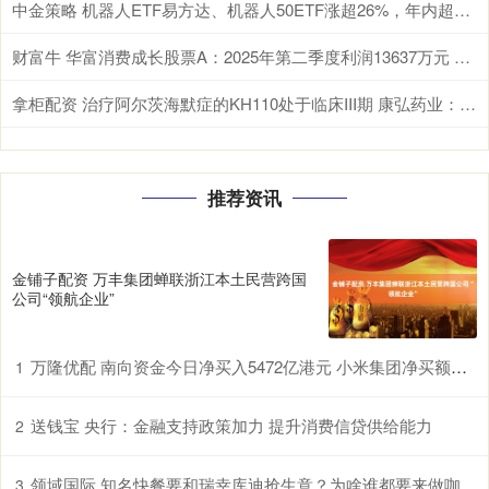
中金策略 机器人ETF易方达、机器人50ETF涨超26%，年内超百亿资金机器人ETF
财富牛 华富消费成长股票A：2025年第二季度利润13637万元 净值增长率108%
拿柜配资 治疗阿尔茨海默症的KH110处于临床III期 康弘药业：具一定的不确定性
推荐资讯
金铺子配资 万丰集团蝉联浙江本土民营跨国
公司“领航企业”
万隆优配 南向资金今日净买入5472亿港元 小米集团净买额居首
1
送钱宝 央行：金融支持政策加力 提升消费信贷供给能力
2
领域国际 知名快餐要和瑞幸库迪抢生意？为啥谁都要来做咖啡？
3