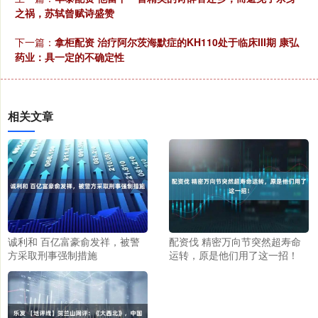
之祸，苏轼曾赋诗盛赞
下一篇：
拿柜配资 治疗阿尔茨海默症的KH110处于临床III期 康弘
药业：具一定的不确定性
相关文章
诚利和 百亿富豪俞发祥，被警
配资伐 精密万向节突然超寿命
方采取刑事强制措施
运转，原是他们用了这一招！