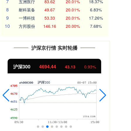
7
五洲医疗
83.62
20.01%
18.37%
8
耐科装备
49.67
20.01%
6.83%
9
一博科技
53.33
20.01%
17.26%
10
方邦股份
146.16
20.00%
7.68%
沪深京行情 实时轮播
沪深300
4694.44
北
43.13
0.93%