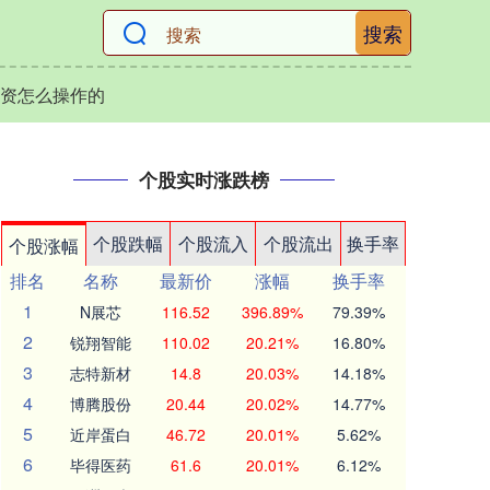
搜索
资怎么操作的
个股实时涨跌榜
个股跌幅
个股流入
个股流出
换手率
个股涨幅
排名
名称
最新价
涨幅
换手率
1
N展芯
116.52
396.89%
79.39%
2
锐翔智能
110.02
20.21%
16.80%
3
志特新材
14.8
20.03%
14.18%
4
博腾股份
20.44
20.02%
14.77%
5
近岸蛋白
46.72
20.01%
5.62%
6
毕得医药
61.6
20.01%
6.12%