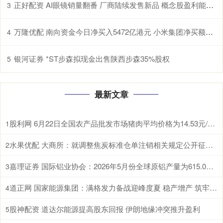
正好配资 AI眼镜销量翻番 厂商陆续发售新品 概念股盈利能力上升（附股）
3
万隆优配 南向资金今日净买入5472亿港元 小米集团净买额居首
4
银河证券 *ST步森拟现金出售陕西步森35%股权
5
最新文章
股利网 6月22日全国农产品批发市场猪肉平均价格为14.53元/公斤 比节前下降0.8%
1
水果优配 大商所：就调整焦炭标准仓单注销相关规定公开征求意见
2
嘉理证券 国际铝业协会：2026年5月份全球原铝产量为615.0万吨
3
道正网 国家能源集团：满格发力备战迎峰度夏 稳产增产 筑牢煤炭保供压舱石
4
股神配资 道达尔能源提高股东回报 伊朗地缘冲突推升盈利
5